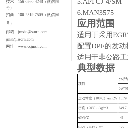
5.API CJ-4/SM
技术：156-0260-4248（微信同
号）
6.MAN3575
招商：180-2519-7509（微信同
应用范围
号）
邮箱：jmsha@ssorn.com
适用于采用EG
jmsh@ssorn.com
配置DPF的发动
网址：www.ccjmsh.com
适用于非公路工
典型数据
分析
项目
5W/40
运动粘度（100℃）/mm2/s
13.79
密度（20℃）/kg/m3
849.7
倾点/℃
-41
闪点（开口）/℃
225