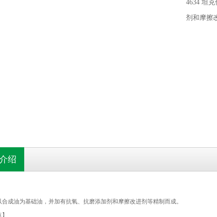
4634 
剂和摩擦
介绍
以合成油为基础油，并加有抗氧、抗磨添加剂和摩擦改进剂等精制而成。
点】