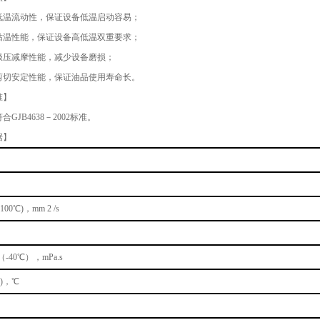
低温流动性，保证设备低温启动容易；
粘温性能，保证设备高低温双重要求；
极压减摩性能，减少设备磨损；
剪切安定性能，保证油品使用寿命长。
准】
GJB4638－2002标准。
据】
00℃)，mm 2 /s
-40℃），mPa.s
)，℃