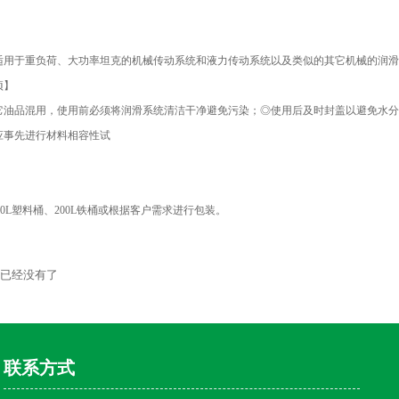
适用于重负荷、大功率坦克的机械传动系统和液力传动系统以及类似的其它机械的润滑、冷
项】
它油品混用，使用前必须将润滑系统清洁干净避免污染；◎使用后及时封盖以避免水分
应事先进行材料相容性试
,20L塑料桶、200L铁桶或根据客户需求进行包装。
：已经没有了
联系方式