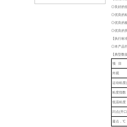
◎良好的
◎优良的
◎优良的
◎优良的
【执行标
◎本产品符合
【典型数
项 目
外观
运动粘度(1
粘度指数
低温粘度（
闪点(开口
凝点，℃