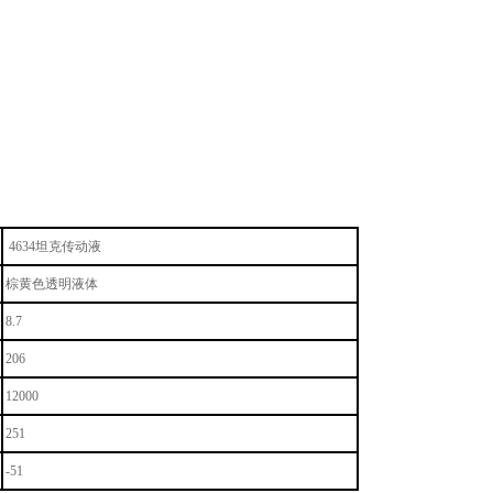
4634坦克传动液
棕黄色透明液体
8.7
206
12000
251
-51