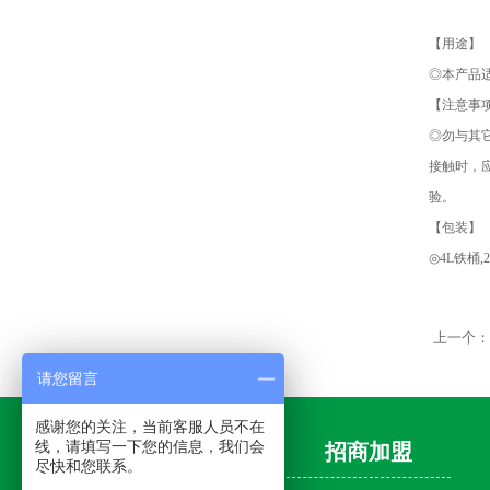
【用途】
◎本产品
【注意事
◎勿与其
接触时，
验。
【包装】
◎4L铁桶
上一个
请您留言
感谢您的关注，当前客服人员不在
线，请填写一下您的信息，我们会
金门导航
招商加盟
尽快和您联系。