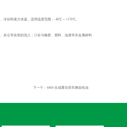
却和液力传递。适用温度范围：-40℃～+170℃。
、灰尘等杂质的混入；◎在与橡胶、塑料、油漆等非金属材料
下一个：4404 合成重负荷车辆齿轮油